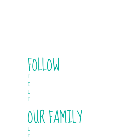
Theres Svenssons gata 6
, 417 55 Gbg,
031-22 67 77
Selma Lagerlöfs Torg,
Hisings Backa,
031 15 01 90
Göteborgsvägen 9
, 431 30 Mölndal,
031-27 27 26
Borgmästaregatan 5
, 434 32 Kbk,
0300-32 56 62
Norra Vallgatan 78,
211 22 Malmö
040 799 99
FOLLOW
Instagram
Facebook
TikTok
LinkedIn
OUR FAMILY
Masala Street Kitchen Sweden
Masala Kitchen Poland