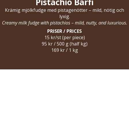
Pistachio Barfi
Krämig mjölkfudge med pistagenötter – mild, nötig och
lyxig.
Creamy milk fudge with pistachios – mild, nutty, and luxurious.
PRISER / PRICES
15 kr/st (per piece)
95 kr / 500 g (half kg)
169 kr / 1 kg
Berzeliigatan 7
, 412 53 Gbg,
031-20 25 30
Ånäsvägen 2
, 416 67 Gbg,
031-19 09 20
Holländareplatsen 4
, 415 14 Gbg,
031-61 04 54
Hjalmar Brantingsgatan 102
, 417 16 Gbg,
031-84 74 30