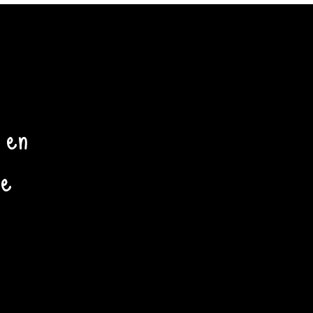
 en
de