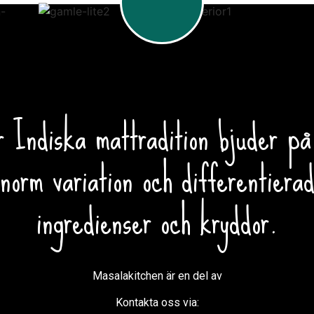
r Indiska mattradition bjuder på
norm variation och differentiera
ingredienser och kryddor.
Masalakitchen är en del av
Kontakta oss via: