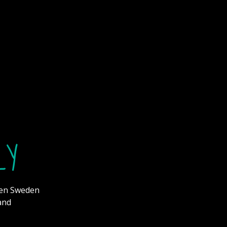
LY
hen Sweden
and