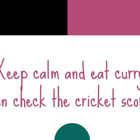
Keep calm and eat curr
n check the cricket sco