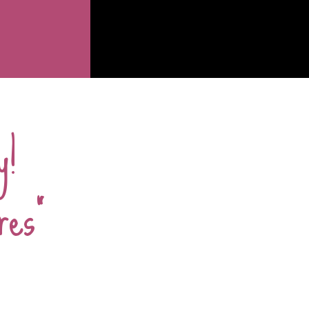
y!
res"