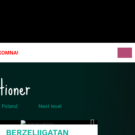
KOMNA!
tioner
Poland
Next level
BERZELIIGATAN