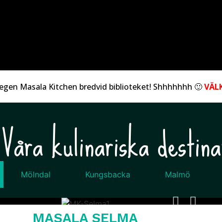
n egen Masala Kitchen bredvid biblioteket! Shhhhhhh 🙂
VÄL
Våra kulinariska destina
Mölndal
Kungsbacka
Malmö
MASALA SELMA