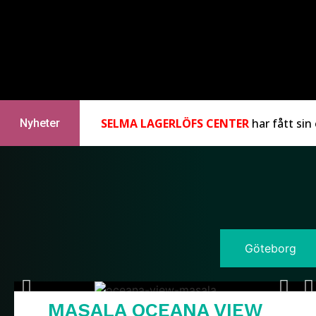
SELMA LAGERLÖFS CENTER
har fått si
Nyheter
Göteborg
MASALA OCEANA VIEW